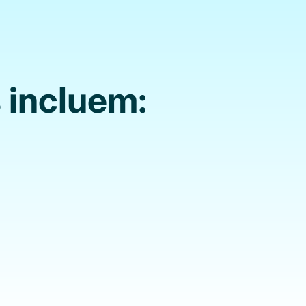
 incluem:
alentos
dar na tua carreira; Uma
ional para o teu pertil;
entes para castings.