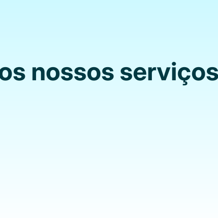
os nossos serviços
lientes
Para T
pessoalmente pela nossa
Vídeo aulas para te aju
 simples de utilizar; Uma
sessão de fotos profiss
ada e disponível para te
Acesso direto a cli
os teus projetos.