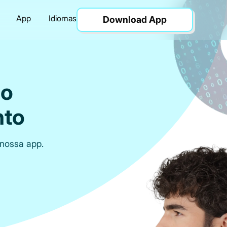
App
Idiomas
Download App
do
nto
nossa app.