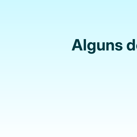
Alguns d
Para C
Talentos entrevistados 
equipa; Perfil gratuito e
Equipa de casting dedic
ajudar com todos 