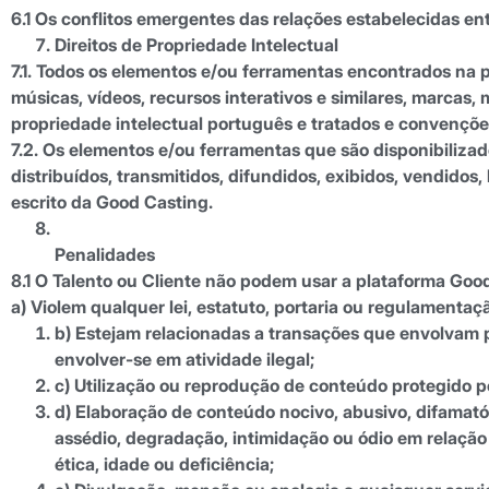
6.1 Os conflitos emergentes das relações estabelecidas en
Direitos de Propriedade Intelectual
7.1. Todos os elementos e/ou ferramentas encontrados na 
músicas, vídeos, recursos interativos e similares, marcas,
propriedade intelectual português e tratados e convenções
7.2. Os elementos e/ou ferramentas que são disponibilizad
distribuídos, transmitidos, difundidos, exibidos, vendidos
escrito da Good Casting.
Penalidades
8.1 O Talento ou Cliente não podem usar a plataforma Goo
a) Violem qualquer lei, estatuto, portaria ou regulamentaç
b) Estejam relacionadas a transações que envolvam p
envolver-se em atividade ilegal;
c) Utilização ou reprodução de conteúdo protegido por
d) Elaboração de conteúdo nocivo, abusivo, difamatór
assédio, degradação, intimidação ou ódio em relação 
ética, idade ou deficiência;