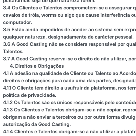
plataformas seja de que natureza forem.
3.4 Os Clientes e Talentos comprometem-se a assegurar q
cavalos de tróia, worms ou algo que cause interferência 
computador.
3.5 Estão ainda impedidos de aceder ao sistema sem expr
qualquer natureza, designadamente de carácter pessoal.
3.6 A Good Casting não se considera responsável por qualq
Talentos.
3.7 A Good Casting reserva-se o direito de não utilizar, p
Direitos e Obrigações
4.1 A adesão na qualidade de Cliente ou Talento ao Acordo
direitos e obrigações para cada uma das partes, designa
4.1.1 O Cliente tem direito a usufruir da plataforma, nos
política de privacidade.
4.1.2 Os Talentos são os únicos responsáveis pelo conteúd
4.1.3 Os Clientes e Talentos obrigam-se a não copiar, rep
obrigam a não enviar a terceiros ou por outra forma divul
autorização da Good Casting.
4.1.4 Clientes e Talentos obrigam-se a não utilizar a pla