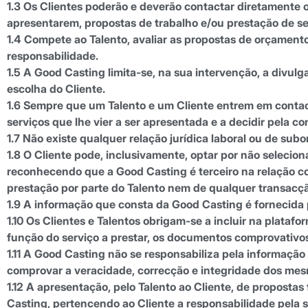
1.3 Os Clientes poderão e deverão contactar diretamente o
apresentarem, propostas de trabalho e/ou prestação de ser
1.4 Compete ao Talento, avaliar as propostas de orçamento
responsabilidade.
1.5 A Good Casting limita-se, na sua intervenção, a divulga
escolha do Cliente.
1.6 Sempre que um Talento e um Cliente entrem em contact
serviços que lhe vier a ser apresentada e a decidir pela c
1.7 Não existe qualquer relação jurídica laboral ou de subo
1.8 O Cliente pode, inclusivamente, optar por não seleci
reconhecendo que a Good Casting é terceiro na relação c
prestação por parte do Talento nem de qualquer transacçã
1.9 A informação que consta da Good Casting é fornecida 
1.10 Os Clientes e Talentos obrigam-se a incluir na plat
função do serviço a prestar, os documentos comprovativos 
1.11 A Good Casting não se responsabiliza pela informação 
comprovar a veracidade, correcção e integridade dos me
1.12 A apresentação, pelo Talento ao Cliente, de propost
Casting, pertencendo ao Cliente a responsabilidade pela s