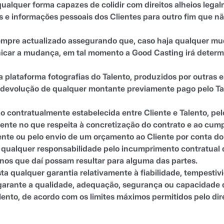
 qualquer forma capazes de colidir com direitos alheios lega
os e informações pessoais dos Clientes para outro fim que n
empre actualizado assegurando que, caso haja qualquer muda
car a mudança, em tal momento a Good Casting irá determi
ua plataforma fotografias do Talento, produzidos por outras
 devolução de qualquer montante previamente pago pelo Ta
ação contratualmente estabelecida entre Cliente e Talento, 
nte no que respeita à concretização do contrato e ao cump
nte ou pelo envio de um orçamento ao Cliente por conta do 
 qualquer responsabilidade pelo incumprimento contratual 
anos que daí possam resultar para alguma das partes.
a qualquer garantia relativamente à fiabilidade, tempesti
 garante a qualidade, adequação, segurança ou capacidade d
ento, de acordo com os limites máximos permitidos pelo dire