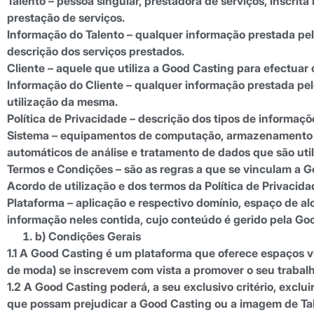
Talento
– pessoa singular, prestadora de serviços, inscrit
prestação de serviços.
Informação do Talento
– qualquer informação prestada pelo
descrição dos serviços prestados.
Cliente
– aquele que utiliza a Good Casting para efectuar 
Informação do Cliente
– qualquer informação prestada pelo
utilização da mesma.
Política de Privacidade
– descrição dos tipos de informaçõe
Sistema
– equipamentos de computação, armazenamento e 
automáticos de análise e tratamento de dados que são util
Termos e Condições
– são as regras a que se vinculam a G
Acordo de utilização e dos termos da Política de Privacida
Plataforma
– aplicação e respectivo domínio, espaço de al
informação neles contida, cujo conteúdo é gerido pela Go
b) Condições Gerais
1.1 A Good Casting é um plataforma que oferece espaços vir
de moda) se inscrevem com vista a promover o seu trabalh
1.2 A Good Casting poderá, a seu exclusivo critério, exc
que possam prejudicar a Good Casting ou a imagem de Tale