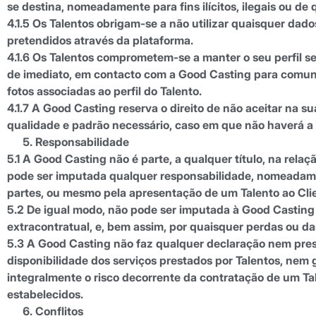
se destina, nomeadamente para fins ilícitos, ilegais ou de
4.1.5 Os Talentos obrigam-se a não utilizar quaisquer dad
pretendidos através da plataforma.
4.1.6 Os Talentos comprometem-se a manter o seu perfil s
de imediato, em contacto com a Good Casting para comuni
fotos associadas ao perfil do Talento.
4.1.7 A Good Casting reserva o direito de não aceitar na s
qualidade e padrão necessário, caso em que não haverá a
Responsabilidade
5.1 A Good Casting não é parte, a qualquer título, na rel
pode ser imputada qualquer responsabilidade, nomeadame
partes, ou mesmo pela apresentação de um Talento ao Clie
5.2 De igual modo, não pode ser imputada à Good Casting
extracontratual, e, bem assim, por quaisquer perdas ou d
5.3 A Good Casting não faz qualquer declaração nem prest
disponibilidade dos serviços prestados por Talentos, nem
integralmente o risco decorrente da contratação de um Tal
estabelecidos.
Conflitos