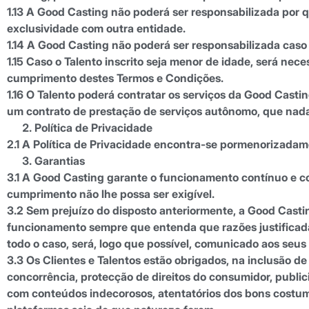
1.13 A Good Casting não poderá ser responsabilizada por 
exclusividade com outra entidade.
1.14 A Good Casting não poderá ser responsabilizada caso 
1.15 Caso o Talento inscrito seja menor de idade, será nece
cumprimento destes Termos e Condições.
1.16 O Talento poderá contratar os serviços da Good Casting
um contrato de prestação de serviços autônomo, que nada 
Política de Privacidade
2.1 A Política de Privacidade encontra-se pormenorizada
Garantias
3.1 A Good Casting garante o funcionamento contínuo e cor
cumprimento não lhe possa ser exigível.
3.2 Sem prejuízo do disposto anteriormente, a Good Castin
funcionamento sempre que entenda que razões justificadas
todo o caso, será, logo que possível, comunicado aos seus 
3.3 Os Clientes e Talentos estão obrigados, na inclusão 
concorrência, protecção de direitos do consumidor, publi
com conteúdos indecorosos, atentatórios dos bons costum