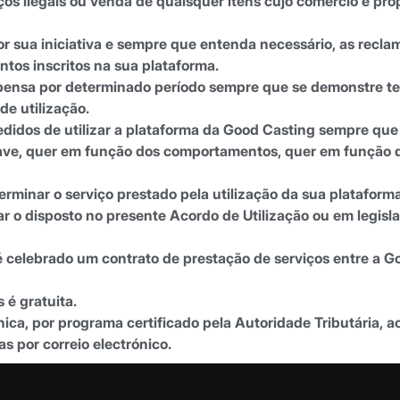
os ilegais ou venda de quaisquer itens cujo comércio e pro
 por sua iniciativa e sempre que entenda necessário, as re
ntos inscritos na sua plataforma.
spensa por determinado período sempre que se demonstre te
de utilização.
edidos de utilizar a plataforma da Good Casting sempre que
grave, quer em função dos comportamentos, quer em função d
erminar o serviço prestado pela utilização da sua platafor
r o disposto no presente Acordo de Utilização ou em legisla
, é celebrado um contrato de prestação de serviços entre a 
 é gratuita.
ica, por programa certificado pela Autoridade Tributária, ao
s por correio electrónico.