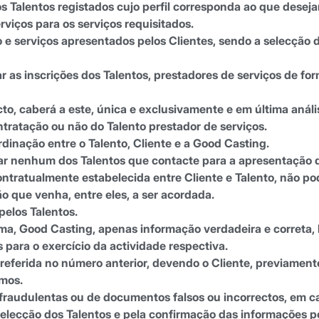
s Talentos registados cujo perfil corresponda ao que desej
viços para os serviços requisitados.
 e serviços apresentados pelos Clientes, sendo a selecção do
r as inscrições dos Talentos, prestadores de serviços de form
o, caberá a este, única e exclusivamente e em última análi
ontratação ou não do Talento prestador de serviços.
rdinação entre o Talento, Cliente e a Good Casting.
onar nenhum dos Talentos que contacte para a apresentação 
ontratualmente estabelecida entre Cliente e Talento, não 
o que venha, entre eles, a ser acordada.
pelos Talentos.
aforma, Good Casting, apenas informação verdadeira e corre
para o exercício da actividade respectiva.
referida no número anterior, devendo o Cliente, previamente
smos.
as fraudulentas ou de documentos falsos ou incorrectos, em
elecção dos Talentos e pela confirmação das informações po